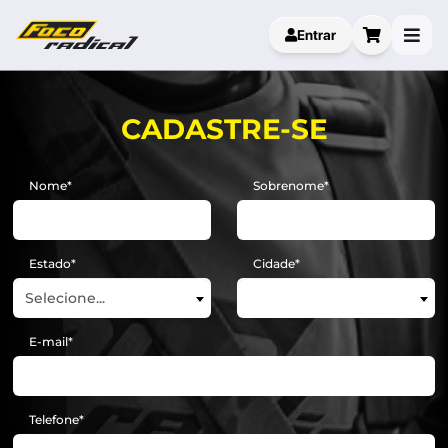
Entrar
CADASTRE-SE
Nome
Sobrenome
Estado
Cidade
Selecione...
E-mail
Telefone